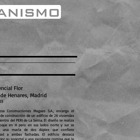
Equipo
Contacto
ncial Flor
 de Henares, Madrid
03
sa Construcciones Magaes S.A., encarga el
de construcción de un edificio de 26 viviendas
dentro del PERI de La Serna. El diseño se realiza
oque en H pero en sus lados norte y sur se
ce una macla de dos dúplex que confiere
idad a ambas fachadas. El edificio destaca
or su soportal y una excelente cornisa que le