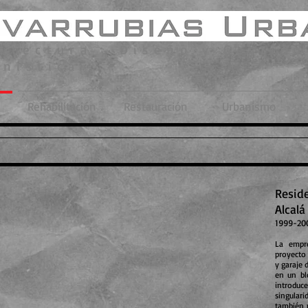
itectura , Diseño y Gestión
nística
Rehabilitación
Restauración
Urbanismo
Reside
Alcalá
1999-20
La empre
proyecto 
y garaje 
en un bl
introdu
singular
también p