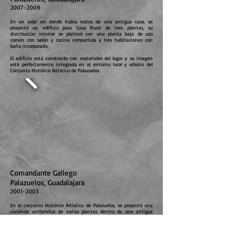
2007-2009
En un solar en donde había restos de una antigua casa, se
proyectó un edificio para Casa Rural de tres plantas, su
distribución interior se planteó con una planta baja de uso
común con salón y cocina compartida y tres habitaciones con
baño incorporado.
El edificio está construido con materiales del lugar y su imagen
está perfectamente integrada en el entorno rural y urbano del
Conjunto Histórico Artístico de Palazuelos.
Comandante Gallego
Palazuelos, Guadalajara
2001-2003
En el conjunto Histórico Artístico de Palazuelos, se proyectó una
vivienda unifamiliar de varias plantas dentro de una antigua
casa rural. Con acceso por un patio privado de la finca, se
distribuyó con los espacios de uso privativo en dos plantas y un