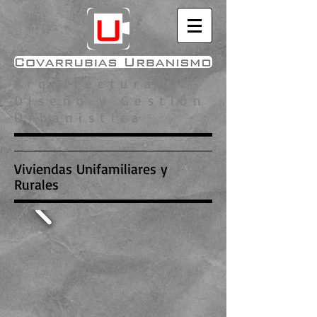
Arquitectura ,
Diseño y Gestión
Urbanística
Viviendas Unifamiliares y
Rurales