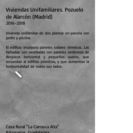
Viviendas Unifamiliares. Pozuelo
de Alarcón (Madrid)
2016-2018
Vivienda unifamiliar de dos plantas en parcela con
jardín y piscina.
El edificio incorpora paneles solares térmicos. Las
fachadas son ventiladas con paneles cerámicos de
despiece horizontal y pequeños vuelos, que
recuerdan al edificio primitivo, y que aumentan la
horizontalidad de todos sus lados.
Casa Rural "La Carrasca Alta"
Palazuelos, Guadalajara